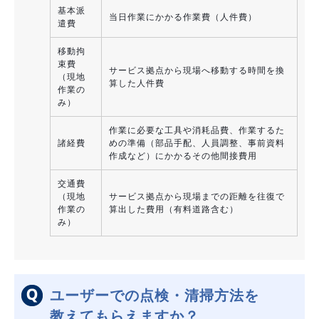
基本派
当日作業にかかる作業費（人件費）
遣費
移動拘
束費
サービス拠点から現場へ移動する時間を換
（現地
算した人件費
作業の
み）
作業に必要な工具や消耗品費、作業するた
諸経費
めの準備（部品手配、人員調整、事前資料
作成など）にかかるその他間接費用
交通費
（現地
サービス拠点から現場までの距離を往復で
作業の
算出した費用（有料道路含む）
み）
ユーザーでの点検・清掃方法を
教えてもらえますか？