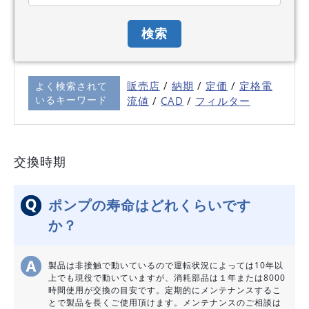
販売店
/
納期
/
定価
/
定格電
よく検索されて
いるキーワード
流値
/
C
AD
/
フィルター
交換時期
ポンプの寿命はどれくらいです
か？
製品は非接触で動いているので運転状況によっては10年以
上でも現役で動いていますが、消耗部品は１年または8000
時間使用が交換の目安です。定期的にメンテナンスするこ
とで製品を長くご使用頂けます。メンテナンスのご相談は