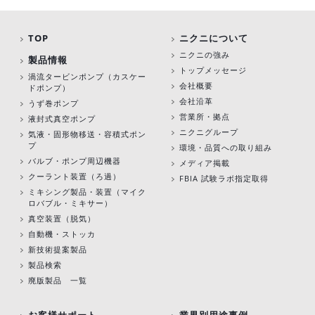
TOP
ニクニについて
ニクニの強み
製品情報
トップメッセージ
渦流タービンポンプ
（カスケー
会社概要
ドポンプ）
会社沿革
うず巻ポンプ
営業所・拠点
液封式真空ポンプ
ニクニグループ
気液・固形物移送・容積式ポン
プ
環境・品質への取り組み
バルブ・ポンプ周辺機器
メディア掲載
クーラント装置（ろ過）
FBIA 試験ラボ指定取得
ミキシング製品・装置（マイク
ロバブル・ミキサー）
真空装置（脱気）
自動機・ストッカ
新技術提案製品
製品検索
廃版製品 一覧
お客様サポート
業界別用途事例