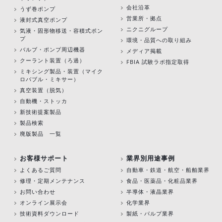
会社沿革
うず巻ポンプ
営業所・拠点
液封式真空ポンプ
ニクニグループ
気液・固形物移送・容積式ポン
プ
環境・品質への取り組み
バルブ・ポンプ周辺機器
メディア掲載
クーラント装置（ろ過）
FBIA 試験ラボ指定取得
ミキシング製品・装置（マイク
ロバブル・ミキサー）
真空装置（脱気）
自動機・ストッカ
新技術提案製品
製品検索
廃版製品 一覧
お客様サポート
業界別用途事例
よくあるご質問
自動車・鉄道・航空・船舶業界
修理・定期メンテナンス
食品・医薬品・化粧品業界
お問い合わせ
半導体・液晶業界
オンライン展示会
化学業界
技術資料ダウンロード
製紙・パルプ業界