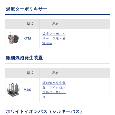
渦流ターボミキサー
型式
品名
渦流ターボミキ
KTM
サー 気液・液
液混合
微細気泡発生装置
型式
品名
微細気泡発生装
置 マイクロバ
MBG
ブルジェネレー
タ
ホワイトイオンバス（シルキーバス）