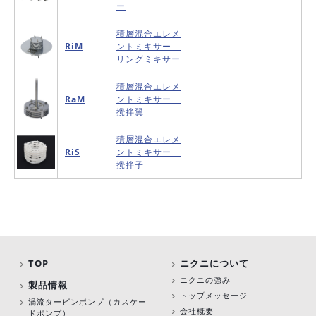
ー
積層混合エレメ
RiM
ントミキサー
リングミキサー
積層混合エレメ
RaM
ントミキサー
攪拌翼
積層混合エレメ
RiS
ントミキサー
攪拌子
TOP
ニクニについて
ニクニの強み
製品情報
トップメッセージ
渦流タービンポンプ
（カスケー
会社概要
ドポンプ）