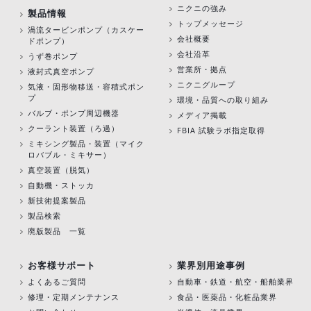
ニクニの強み
製品情報
トップメッセージ
渦流タービンポンプ
（カスケー
会社概要
ドポンプ）
会社沿革
うず巻ポンプ
営業所・拠点
液封式真空ポンプ
ニクニグループ
気液・固形物移送・容積式ポン
プ
環境・品質への取り組み
バルブ・ポンプ周辺機器
メディア掲載
クーラント装置（ろ過）
FBIA 試験ラボ指定取得
ミキシング製品・装置（マイク
ロバブル・ミキサー）
真空装置（脱気）
自動機・ストッカ
新技術提案製品
製品検索
廃版製品 一覧
お客様サポート
業界別用途事例
よくあるご質問
自動車・鉄道・航空・船舶業界
修理・定期メンテナンス
食品・医薬品・化粧品業界