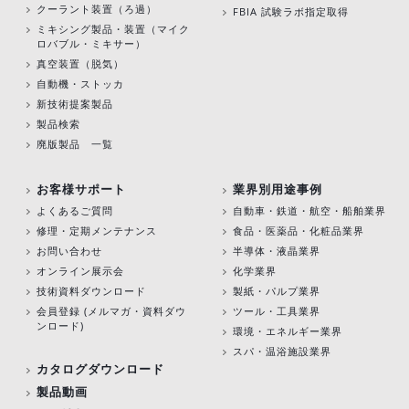
クーラント装置（ろ過）
FBIA 試験ラボ指定取得
ミキシング製品・装置（マイク
ロバブル・ミキサー）
真空装置（脱気）
自動機・ストッカ
新技術提案製品
製品検索
廃版製品 一覧
お客様サポート
業界別用途事例
よくあるご質問
自動車・鉄道・航空・船舶業界
修理・定期メンテナンス
食品・医薬品・化粧品業界
お問い合わせ
半導体・液晶業界
オンライン展示会
化学業界
技術資料ダウンロード
製紙・パルプ業界
会員登録 (メルマガ・資料ダウ
ツール・工具業界
ンロード)
環境・エネルギー業界
スパ・温浴施設業界
カタログダウンロード
製品動画