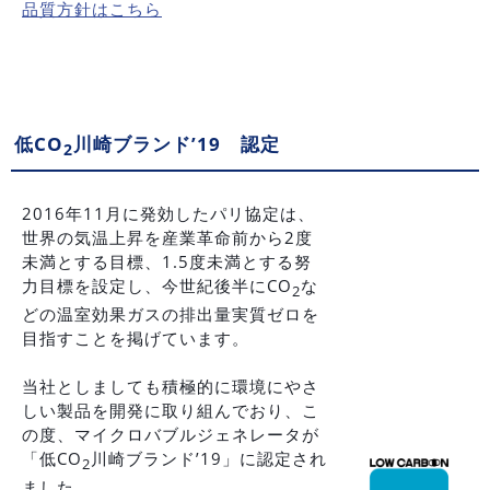
品質方針はこちら
低CO
川崎ブランド’19 認定
2
2016年11月に発効したパリ協定は、
世界の気温上昇を産業革命前から2度
未満とする目標、1.5度未満とする努
力目標を設定し、今世紀後半にCO
な
2
どの温室効果ガスの排出量実質ゼロを
目指すことを掲げています。
当社としましても積極的に環境にやさ
しい製品を開発に取り組んでおり、こ
の度、マイクロバブルジェネレータが
「低CO
川崎ブランド’19」に認定され
2
ました。