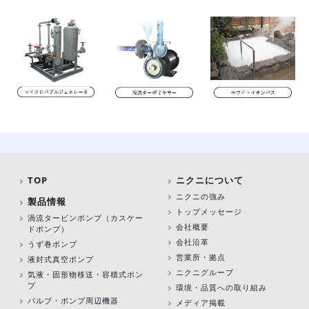
TOP
ニクニについて
ニクニの強み
製品情報
トップメッセージ
渦流タービンポンプ
（カスケー
会社概要
ドポンプ）
会社沿革
うず巻ポンプ
営業所・拠点
液封式真空ポンプ
ニクニグループ
気液・固形物移送・容積式ポン
プ
環境・品質への取り組み
バルブ・ポンプ周辺機器
メディア掲載