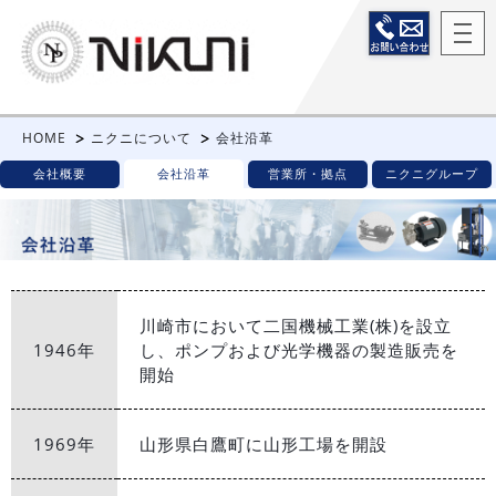
HOME
ニクニについて
会社沿革
会社概要
会社沿革
営業所・拠点
ニクニグループ
川崎市において二国機械工業(株)を設立
1946年
し、ポンプおよび光学機器の製造販売を
開始
1969年
山形県白鷹町に山形工場を開設