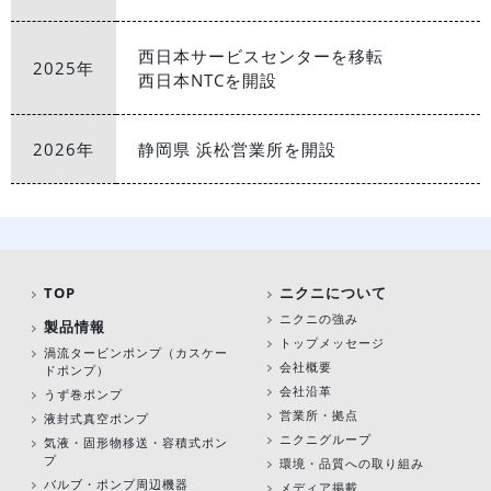
西日本サービスセンターを移転
2025年
西日本NTCを開設
2026年
静岡県 浜松営業所を開設
TOP
ニクニについて
ニクニの強み
製品情報
トップメッセージ
渦流タービンポンプ
（カスケー
会社概要
ドポンプ）
会社沿革
うず巻ポンプ
営業所・拠点
液封式真空ポンプ
ニクニグループ
気液・固形物移送・容積式ポン
プ
環境・品質への取り組み
バルブ・ポンプ周辺機器
メディア掲載