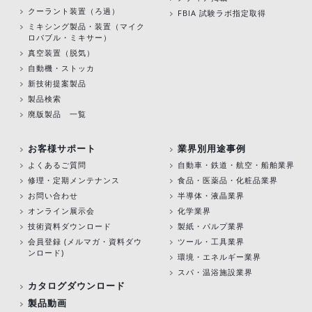
クーラント装置（ろ過）
FBIA 試験ラボ指定取得
ミキシング製品・装置（マイク
ロバブル・ミキサー）
真空装置（脱気）
自動機・ストッカ
新技術提案製品
製品検索
廃版製品 一覧
お客様サポート
業界別用途事例
よくあるご質問
自動車・鉄道・航空・船舶業界
修理・定期メンテナンス
食品・医薬品・化粧品業界
お問い合わせ
半導体・液晶業界
オンライン展示会
化学業界
技術資料ダウンロード
製紙・パルプ業界
会員登録 (メルマガ・資料ダウ
ツール・工具業界
ンロード)
環境・エネルギー業界
スパ・温浴施設業界
カタログダウンロード
製品動画