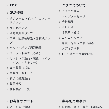
TOP
ニクニについて
ニクニの強み
製品情報
トップメッセージ
渦流タービンポンプ
（カスケー
会社概要
ドポンプ）
会社沿革
うず巻ポンプ
営業所・拠点
液封式真空ポンプ
ニクニグループ
気液・固形物移送・容積式ポン
プ
環境・品質への取り組み
バルブ・ポンプ周辺機器
メディア掲載
クーラント装置（ろ過）
FBIA 試験ラボ指定取得
ミキシング製品・装置（マイク
ロバブル・ミキサー）
真空装置（脱気）
自動機・ストッカ
新技術提案製品
製品検索
廃版製品 一覧
お客様サポート
業界別用途事例
よくあるご質問
自動車・鉄道・航空・船舶業界