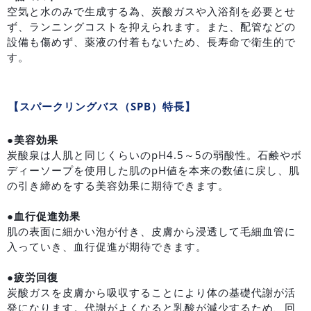
空気と水のみで生成する為、炭酸ガスや入浴剤を必要とせ
ず、ランニングコストを抑えられます。また、配管などの
設備も傷めず、薬液の付着もないため、長寿命で衛生的で
す。
【スパークリングバス（SPB）特長】
●美容効果
炭酸泉は人肌と同じくらいのpH4.5～5の弱酸性。石鹸やボ
ディーソープを使用した肌のpH値を本来の数値に戻し、肌
の引き締めをする美容効果に期待できます。
●血行促進効果
肌の表面に細かい泡が付き、皮膚から浸透して毛細血管に
入っていき、血行促進が期待できます。
●疲労回復
炭酸ガスを皮膚から吸収することにより体の基礎代謝が活
発になります。代謝がよくなると乳酸が減少するため、回