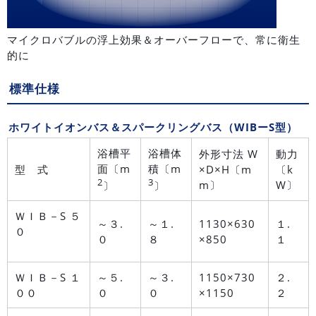
マイクロバブルの浮上効果＆オーバーフローで、常に衛生
的に
標準仕様
ホワイトイオンバス＆スパークリングバス（WIBーS型）
浴槽平
浴槽体
外形寸法 W
動力
面〔m
積〔m
型 式
×D×H〔m
〔k
2
3
m〕
W〕
〕
〕
ＷＩＢ－S ５
～３.
～１.
1130×630
１.
０
０
８
×850
１
ＷＩＢ－S １
～５.
～３.
1150×730
２.
００
０
０
×1150
２