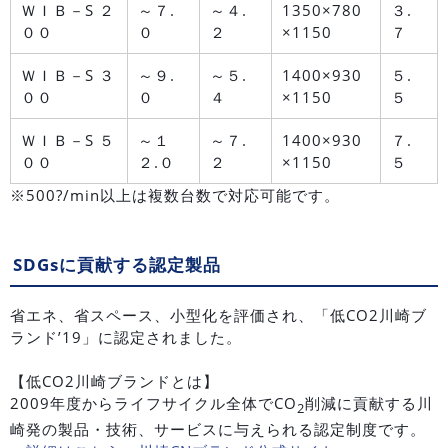
ＷＩＢ－S ２
～７.
～４.
1350×780
３.
００
０
２
×1150
７
ＷＩＢ－S ３
～９.
～５.
1400×930
５.
００
０
４
×1150
５
ＷＩＢ－S ５
～１
～７.
1400×930
７.
００
２.０
２
×1150
５
※500?/min以上は複数台数で対応可能です。
SDGsに貢献する認定製品
省エネ、省スペース、小型化を評価され、「低CO2川崎ブ
ランド’19」に認定されました。
【低CO2川崎ブランドとは】
2009年度からライフサイクル全体でCO
削減に貢献する川
2
崎発の製品・技術、サービスに与えられる認定制度です。