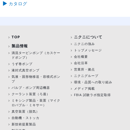
カタログ
TOP
ニクニについて
ニクニの強み
製品情報
トップメッセージ
渦流タービンポンプ
（カスケー
会社概要
ドポンプ）
会社沿革
うず巻ポンプ
営業所・拠点
液封式真空ポンプ
ニクニグループ
気液・固形物移送・容積式ポン
プ
環境・品質への取り組み
バルブ・ポンプ周辺機器
メディア掲載
クーラント装置（ろ過）
FBIA 試験ラボ指定取得
ミキシング製品・装置（マイク
ロバブル・ミキサー）
真空装置（脱気）
自動機・ストッカ
新技術提案製品