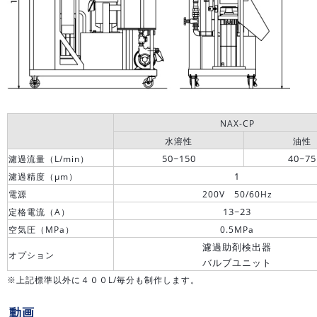
NAX-CP
水溶性
油性
50~150
40~75
濾過流量（L/min）
1
濾過精度（μm）
電源
200V 50/60Hz
13~23
定格電流（A）
空気圧（MPa）
0.5MPa
濾過助剤検出器
オプション
バルブユニット
※上記標準以外に４００L/毎分も制作します。
動画