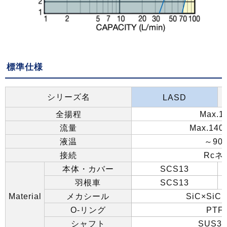
標準仕様
シリーズ名
LASD
全揚程
Max.1
流量
Max.140
液温
～
90
接続
Rc
ネ
本体・カバー
SCS13
羽根車
SCS13
Material
メカシール
SiC×SiC
O-
リング
PTF
シャフト
SUS31