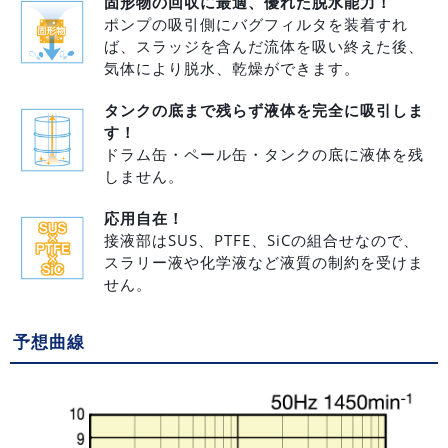
固形物の回収に最適、優れた脱水能力！
ポンプの吸引側にバグフィルタを装着すれ
ば、スラッジを含んだ流体を吸い終えた後、
気体により脱水、乾燥ができます。
タンクの底まで残らず液体を完全に吸引しま
す！
ドラム缶・ペール缶・タンクの底に液体を残
しません。
応用自在！
接液部はSUS、PTFE、SiCの組合せなので、
スラリー液や化学液など液質の制約を受けま
せん。
予想曲線