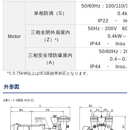
50/60Hz
：
100/110/1
単相防滴（
S
）
0.4k
IP22
・
In
50Hz
：
200V
60
三相全閉外扇屋内
0.4kW
～
1
Motor
（
Z
）
*1
IP44
・
Insu
50/60Hz
：
20
三相安全増防爆屋内
0.4
～
0.
（
A
）
IP44
・
Insu.c
*1 0.75kW
以上は
IE3
高効率対応となります。
外形図