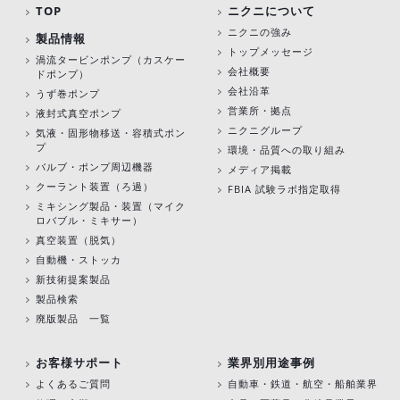
TOP
ニクニについて
ニクニの強み
製品情報
トップメッセージ
渦流タービンポンプ
（カスケー
会社概要
ドポンプ）
会社沿革
うず巻ポンプ
営業所・拠点
液封式真空ポンプ
ニクニグループ
気液・固形物移送・容積式ポン
プ
環境・品質への取り組み
バルブ・ポンプ周辺機器
メディア掲載
クーラント装置（ろ過）
FBIA 試験ラボ指定取得
ミキシング製品・装置（マイク
ロバブル・ミキサー）
真空装置（脱気）
自動機・ストッカ
新技術提案製品
製品検索
廃版製品 一覧
お客様サポート
業界別用途事例
よくあるご質問
自動車・鉄道・航空・船舶業界