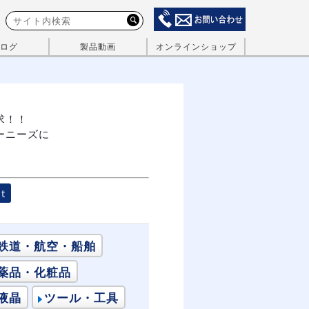
ログ
製品動画
オンラインショップ
求！！
ーニーズに
t
鉄道・航空・船舶
薬品・化粧品
液晶
ツール・工具