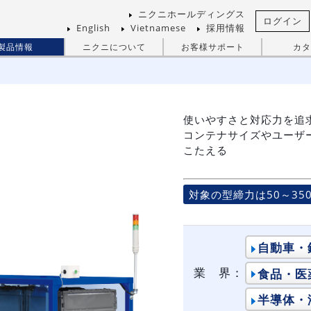
ニクニホールディングス
ログイン
English
Vietnamese
採用情報
製品情報
ニクニについて
お客様サポート
カタ
使いやすさと対応力を追
コンテナサイズやユーザ
こたえる
対象の型締力は50～350
自動車・
業 界：
食品・医
半導体・