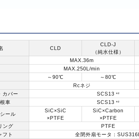
CLD-J
名
CLD
（純水仕様）
MAX.36m
MAX.250L/min
～
90
℃
～
80
℃
Rc
ネジ
・カバー
SCS13
*²
根車
SCS13
*²
SiC×SiC
SiC×Carbon
シール
×PTFE
×PTFE
リング
PTFE
ャフト
全閉外扇モータ：
SUS316