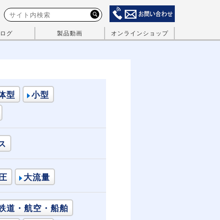
ログ
製品動画
オンラインショップ
体型
小型
ス
圧
大流量
鉄道・航空・船舶