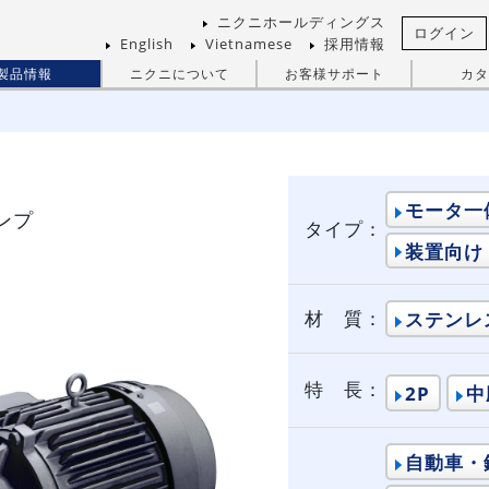
ニクニホールディングス
ログイン
English
Vietnamese
採用情報
製品情報
ニクニについて
お客様サポート
カタ
モータ一
ンプ
タイプ：
装置向け
材 質：
ステンレ
特 長：
2P
中
自動車・