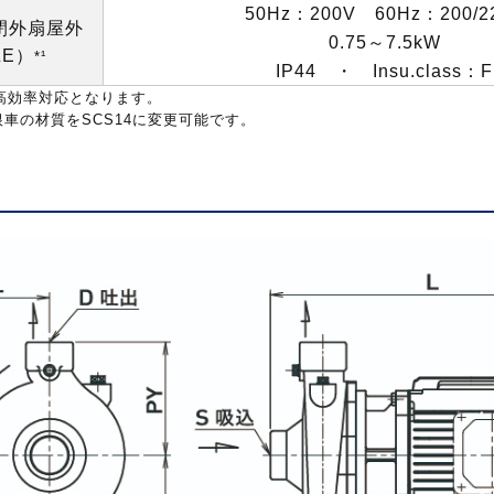
50Hz
：
200V
60Hz
：
200/2
閉外扇屋外
0.75
～
7.5kW
ZE
）
*¹
IP44
・
Insu.class
：
F
高効率対応となります
。
根車の材質を
SCS14
に変更可能です。