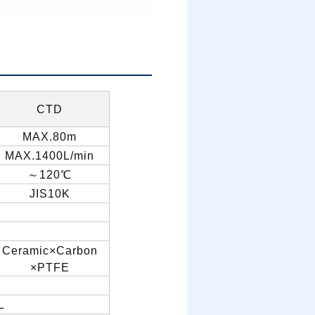
CTD
MAX.80m
MAX.1400L/min
～
120
℃
JIS10K
Ceramic×Carbon
×PTFE
L