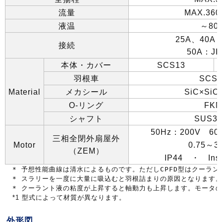
流量
MAX.360
液温
～
80
25A
、
40A
接続
50A
：
JI
本体・カバー
SCS13
羽根車
SCS1
Material
メカシール
SiC×SiC
O-
リング
FK
シャフト
SUS31
50Hz
：
200V
60
三相全閉外扇屋外
Motor
0.75
～
3
（
ZEM
）
IP44
・
Ins
* 予想性能曲線は清水によるものです。ただしCPFD型はクーラ
* スラリーを一度に大量に吸込むと羽根詰まりの原因となります
* クーラント液の粘度が上昇すると軸動力も上昇します。モータ
*1
型式によって材質が異なります。
外形図