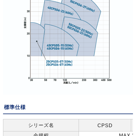
標準仕様
シリーズ名
CPSD
全揚程
MAX.3