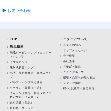
お問い合わせ
TOP
ニクニについて
ニクニの強み
製品情報
トップメッセージ
渦流タービンポンプ
（カスケー
会社概要
ドポンプ）
会社沿革
うず巻ポンプ
営業所・拠点
液封式真空ポンプ
ニクニグループ
気液・固形物移送・容積式ポン
プ
環境・品質への取り組み
バルブ・ポンプ周辺機器
メディア掲載
クーラント装置（ろ過）
FBIA 試験ラボ指定取得
ミキシング製品・装置（マイク
ロバブル・ミキサー）
真空装置（脱気）
自動機・ストッカ