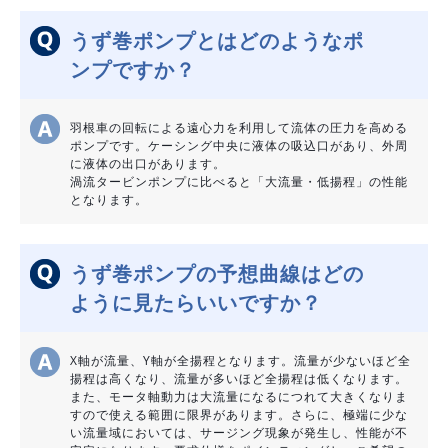
うず巻ポンプとはどのようなポ
ンプですか？
羽根車の回転による遠心力を利用して流体の圧力を高める
ポンプです。ケーシング中央に液体の吸込口があり、外周
に液体の出口があります。
渦流タービンポンプに比べると「大流量・低揚程」の性能
となります。
うず巻ポンプの予想曲線はどの
ように見たらいいですか？
X軸が流量、Y軸が全揚程となります。流量が少ないほど全
揚程は高くなり、流量が多いほど全揚程は低くなります。
また、モータ軸動力は大流量になるにつれて大きくなりま
すので使える範囲に限界があります。さらに、極端に少な
い流量域においては、サージング現象が発生し、性能が不