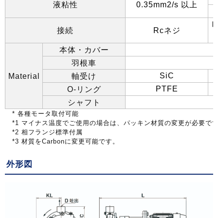
液粘性
以上
0.35mm2/s
接続
ネジ
Rc
本体・カバー
羽根車
Material
軸受け
SiC
O-
リング
PTFE
シャフト
*
各種モータ取付可能
*1
マイナス温度でご使用の場合は、パッキン材質の変更が必要で
*2
相フランジ標準付属
*3
材質を
Carbon
に変更可能です。
外形図