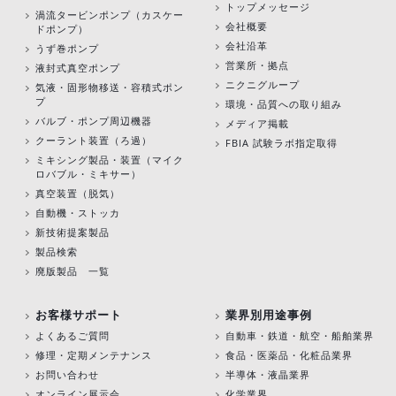
トップメッセージ
渦流タービンポンプ
（カスケー
会社概要
ドポンプ）
会社沿革
うず巻ポンプ
営業所・拠点
液封式真空ポンプ
ニクニグループ
気液・固形物移送・容積式ポン
プ
環境・品質への取り組み
バルブ・ポンプ周辺機器
メディア掲載
クーラント装置（ろ過）
FBIA 試験ラボ指定取得
ミキシング製品・装置（マイク
ロバブル・ミキサー）
真空装置（脱気）
自動機・ストッカ
新技術提案製品
製品検索
廃版製品 一覧
お客様サポート
業界別用途事例
よくあるご質問
自動車・鉄道・航空・船舶業界
修理・定期メンテナンス
食品・医薬品・化粧品業界
お問い合わせ
半導体・液晶業界
オンライン展示会
化学業界