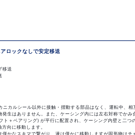
エアロックなしで安定移送
ず移送
送
はメカニカルシール以外に接触・摺動する部品はなく、運転中、
物発生はありません。また、ケーシング内には左右対称でかみ
ャフト＋ベアリング) が平行に配置され、ケーシング内壁と二
は軸方向に移動します。
は僅かなスキマで繋がり、液は僅かに移動しますが固形物はチ