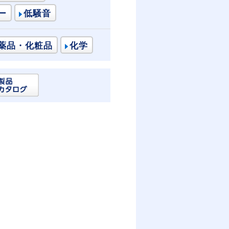
ー
低騒音
薬品・化粧品
化学