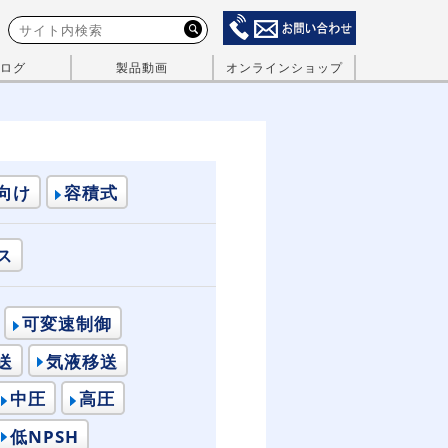
ログ
製品動画
オンラインショップ
向け
容積式
ス
可変速制御
送
気液移送
中圧
高圧
低NPSH