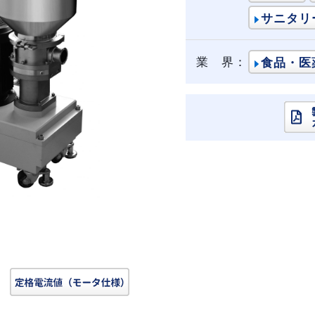
サニタリ
業 界：
食品・医