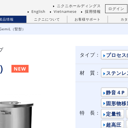
ニクニホールディングス
ログイン
English
Vietnamese
採用情報
製品情報
ニクニについて
お客様サポート
カタ
GemiL（竪型）
プ
タイプ：
プロセス
型）
NEW
材 質：
ステンレ
静音４P
固形物移
特 長：
定量性
超高圧