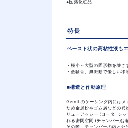
●医薬化粧品
特長
ペースト状の高粘性液も
・極小～大型の固形物を壊さ
・低騒音、無脈動で優しい移
■構造と作動原理
GemiLのケーシング内に
ため金属粉やゴム屑などの異
リューアッシー (ロータ+シ
れる密閉空間 (チャンバー)
その際、チャンバーの内と外