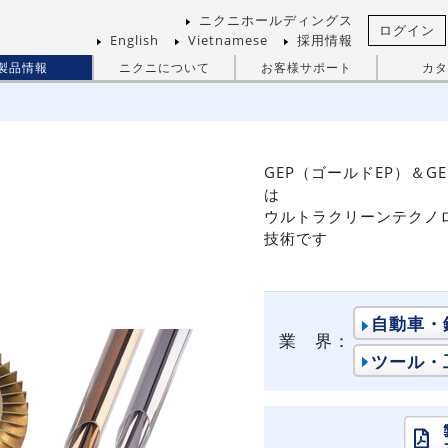
ニクニホールディングス
ログイン
English
Vietnamese
採用情報
製品情報
ニクニについて
お客様サポート
カタ
GEP（ゴールドEP）＆G
は
ウルトラクリーンテクノ
技術です
自動車・
業 界：
ツール・