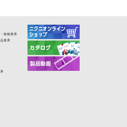
空・船舶業界
粧品業界
業界
界