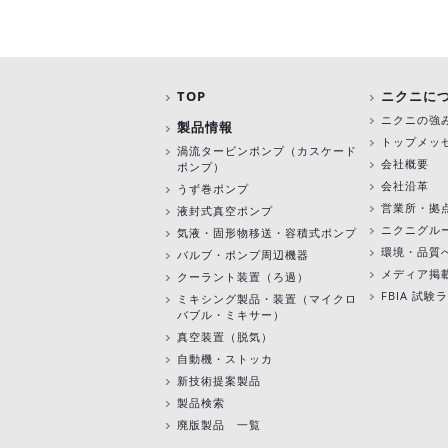
TOP
ニクニに
ニクニの強
製品情報
トップメッ
渦流タービンポンプ
（カスケード
会社概要
ポンプ）
会社沿革
うず巻ポンプ
営業所・拠
液封式真空ポンプ
ニクニグル
気液・固形物移送・容積式ポンプ
環境・品質
バルブ・ポンプ周辺機器
メディア掲
クーラント装置（ろ過）
FBIA 試
ミキシング製品・装置（マイクロ
バブル・ミキサー）
真空装置（脱気）
自動機・ストッカ
新技術提案製品
製品検索
廃版製品 一覧