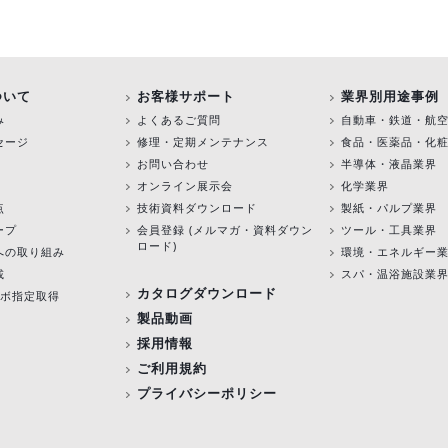
ついて
お客様サポート
業界別用途事例
み
よくあるご質問
自動車・鉄道・航
セージ
修理・定期メンテナンス
食品・医薬品・化
お問い合わせ
半導体・液晶業界
オンライン展示会
化学業界
点
技術資料ダウンロード
製紙・パルプ業界
ープ
会員登録 (メルマガ・資料ダウン
ツール・工具業界
ロード)
への取り組み
環境・エネルギー
載
スパ・温浴施設業
カタログダウンロード
験ラボ指定取得
製品動画
採用情報
ご利用規約
プライバシーポリシー