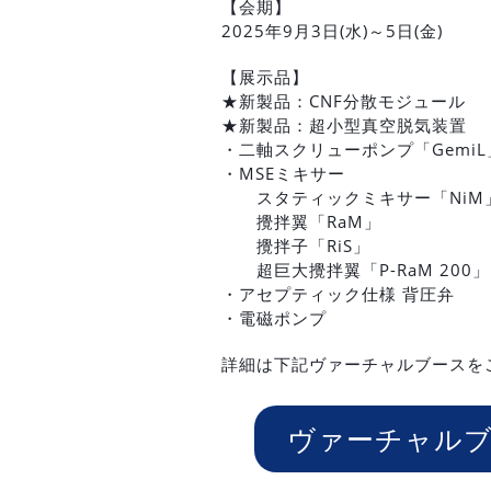
【会期】
2025年9月3日(水)～5日(金)
【展示品】
★新製品：CNF分散モジュール
★新製品：超小型真空脱気装置
・二軸スクリューポンプ「GemiL
・MSEミキサー
スタティックミキサー「NiM」
攪拌翼「RaM」
攪拌子「RiS」
超巨大攪拌翼「P-RaM 200」
・アセプティック仕様 背圧弁
・電磁ポンプ
詳細は下記ヴァーチャルブースを
ヴァーチャル