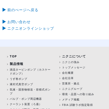
前のぺージへ戻る
お問い合わせ
ニクニオンラインショップ
TOP
ニクニについて
ニクニの強み
製品情報
トップメッセージ
渦流タービンポンプ
（カスケー
会社概要
ドポンプ）
会社沿革
うず巻ポンプ
営業所・拠点
液封式真空ポンプ
ニクニグループ
気液・固形物移送・容積式ポン
プ
環境・品質への取り組み
バルブ・ポンプ周辺機器
メディア掲載
クーラント装置（ろ過）
FBIA 試験ラボ指定取得