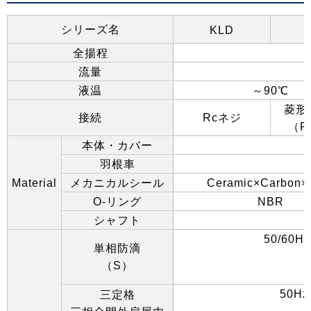
シリーズ名
KLD
全揚程
流量
液温
～
90
℃
菱形
接続
Rc
ネジ
（
R
本体・カバー
羽根車
Material
メカニカルシール
Ceramic×Carbon
O-
リング
NBR
シャフト
50/60Hz
単相防滴
（
S
）
I
50Hz
三定格