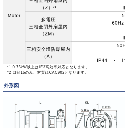
三相全閉外扇屋内
（
Z
）
IP
*¹
Motor
50
多電圧
60Hz
三相全閉外扇屋内
（
ZM
）
IP
50H
三相安全増防爆屋内
（
A
）
IP44
・
In
*1 0.75kW
以上は
IE3
高効率対応となります。
*2
口径
15
のみ、材質は
CAC902
となります。
外形図