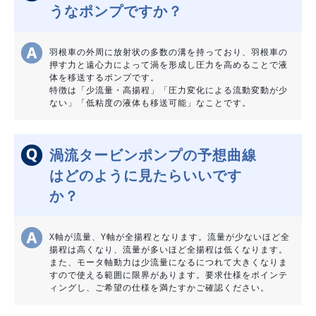
うなポンプですか？
羽根車の外周に放射状の多数の溝を持っており、羽根車の
押す力と遠心力によって渦を形成し圧力を高めることで液
体を移送するポンプです。
特徴は「少流量・高揚程」「圧力変化による流動変動が少
ない」「低粘度の液体も移送可能」なことです。
渦流タービンポンプの予想曲線
はどのように見たらいいです
か？
X軸が流量、Y軸が全揚程となります。流量が少ないほど全
揚程は高くなり、流量が多いほど全揚程は低くなります。
また、モータ軸動力は少流量になるにつれて大きくなりま
すので使える範囲に限界があります。要求仕様をポインテ
ィングし、ご希望の仕様を満たすかご確認ください。