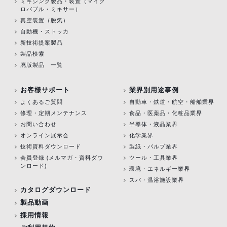
ミキシング製品・装置（マイク
ロバブル・ミキサー）
真空装置（脱気）
自動機・ストッカ
新技術提案製品
製品検索
廃版製品 一覧
お客様サポート
業界別用途事例
よくあるご質問
自動車・鉄道・航空・船舶業界
修理・定期メンテナンス
食品・医薬品・化粧品業界
お問い合わせ
半導体・液晶業界
オンライン展示会
化学業界
技術資料ダウンロード
製紙・パルプ業界
会員登録 (メルマガ・資料ダウ
ツール・工具業界
ンロード)
環境・エネルギー業界
スパ・温浴施設業界
カタログダウンロード
製品動画
採用情報