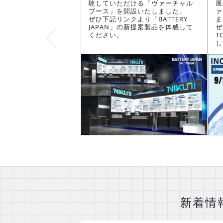
験していただける「ヴァーチャル
展
ブース」を開設いたしました。
ァ
ぜひ下記リンクより「BATTERY
ま
JAPAN」の新提案製品を体感して
ぜ
ください。
T
Previous
し
新着情