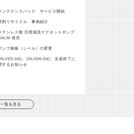
メンテナンスパック サービス開始
溶剤リサイクル 事例紹介
ステンレス製 汎用渦流マグネットポンプ
GNLM 発売
ポンプ銘板（シール）の変更
20LVD5-04□、20LVD6-04□、生産終了に
関するお知らせ
一覧を見る