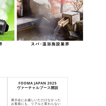
FOOMA JAPAN 2025
JIMTOF20
ヴァーチャルブース開設
ヴァーチャルブ
た
展示会にお越しいただけなかった
展示会の臨場感をその
い
お客様にも、リアルと変わらない
感！