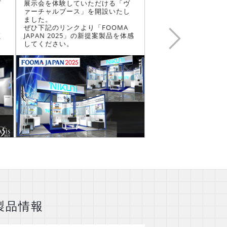
ヴ
展示会を体験していただける「ヴ
事例を含めた「省エネ
し
ァーチャルブース」を開設いたし
のご提案を多数致しま
ました。
基礎からわかるクーラ
ぜひ下記のリンクより「FOOMA
ンドブックもこちらか
く
JAPAN 2025」の新提案製品を体感
ード可能です。
Next
してください。
製品情報