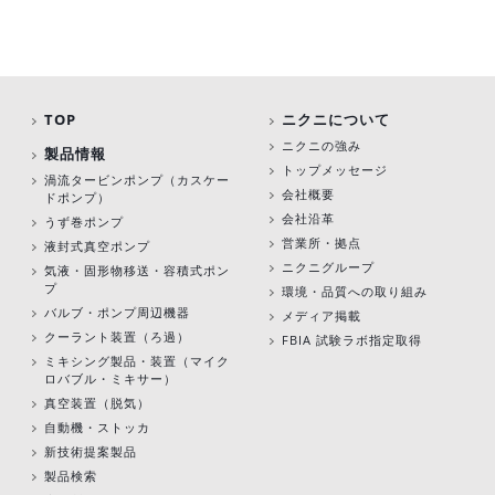
TOP
ニクニについて
ニクニの強み
製品情報
トップメッセージ
渦流タービンポンプ
（カスケー
会社概要
ドポンプ）
会社沿革
うず巻ポンプ
営業所・拠点
液封式真空ポンプ
ニクニグループ
気液・固形物移送・容積式ポン
プ
環境・品質への取り組み
バルブ・ポンプ周辺機器
メディア掲載
クーラント装置（ろ過）
FBIA 試験ラボ指定取得
ミキシング製品・装置（マイク
ロバブル・ミキサー）
真空装置（脱気）
自動機・ストッカ
新技術提案製品
製品検索