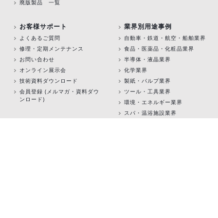
廃版製品 一覧
お客様サポート
業界別用途事例
よくあるご質問
自動車・鉄道・航空・船舶業界
修理・定期メンテナンス
食品・医薬品・化粧品業界
お問い合わせ
半導体・液晶業界
オンライン展示会
化学業界
技術資料ダウンロード
製紙・パルプ業界
会員登録 (メルマガ・資料ダウ
ツール・工具業界
ンロード)
環境・エネルギー業界
スパ・温浴施設業界
カタログダウンロード
製品動画
採用情報
ご利用規約
プライバシーポリシー