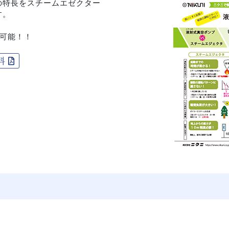
の特長をスチームエゼクター
す。
応可能！！
料