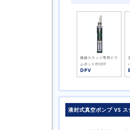
微細スラッジ専用
ドラ
ムポッド付VDF
DPV
液封式真空ポンプ VS 