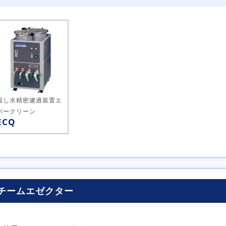
湿し水精密濾過装置
エ
バークリーン
ECQ
スチームエゼクター