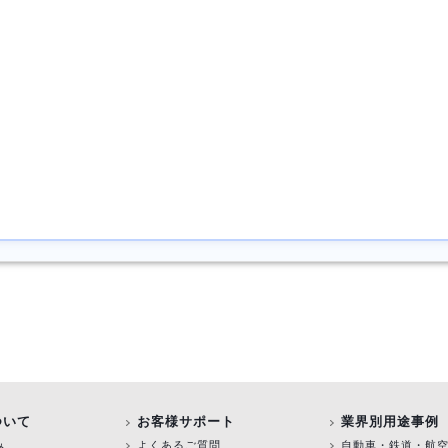
ついて
お客様サポート
業界別用途事例
み
よくあるご質問
自動車・鉄道・航