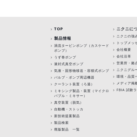
TOP
ニクニに
ニクニの強
製品情報
トップメッ
渦流タービンポンプ
（カスケード
会社概要
ポンプ）
会社沿革
うず巻ポンプ
営業所・拠
液封式真空ポンプ
ニクニグル
気液・固形物移送・容積式ポンプ
環境・品質
バルブ・ポンプ周辺機器
メディア掲
クーラント装置（ろ過）
FBIA 試
ミキシング製品・装置（マイクロ
バブル・ミキサー）
真空装置（脱気）
自動機・ストッカ
新技術提案製品
製品検索
廃版製品 一覧