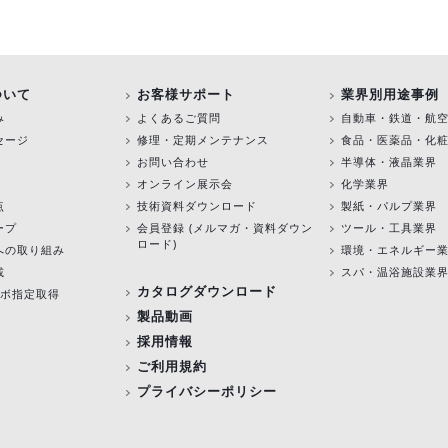
ついて
お客様サポート
業界別用途事例
み
よくあるご質問
自動車・鉄道・航
セージ
修理・定期メンテナンス
食品・医薬品・化
お問い合わせ
半導体・液晶業界
オンライン展示会
化学業界
点
技術資料ダウンロード
製紙・パルプ業界
ープ
会員登録 (メルマガ・資料ダウン
ツール・工具業界
ロード)
への取り組み
環境・エネルギー
載
スパ・温浴施設業
カタログダウンロード
験ラボ指定取得
製品動画
採用情報
ご利用規約
プライバシーポリシー