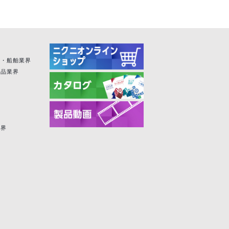
空・船舶業界
粧品業界
業界
界