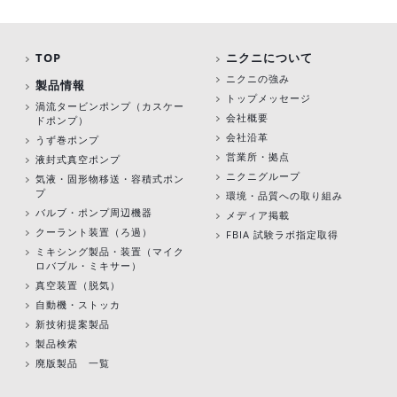
TOP
ニクニについて
ニクニの強み
製品情報
トップメッセージ
渦流タービンポンプ
（カスケー
会社概要
ドポンプ）
会社沿革
うず巻ポンプ
営業所・拠点
液封式真空ポンプ
ニクニグループ
気液・固形物移送・容積式ポン
プ
環境・品質への取り組み
バルブ・ポンプ周辺機器
メディア掲載
クーラント装置（ろ過）
FBIA 試験ラボ指定取得
ミキシング製品・装置（マイク
ロバブル・ミキサー）
真空装置（脱気）
自動機・ストッカ
新技術提案製品
製品検索
廃版製品 一覧