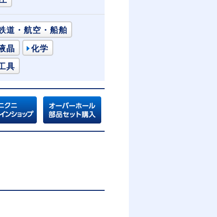
鉄道・航空・船舶
液晶
化学
工具