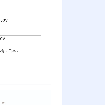
460V
20V
安検（日本）