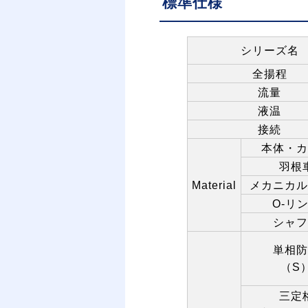
標準仕様
シリーズ名
全揚程
流量
液温
接続
本体・カ
羽根
Material
メカニカル
O-
リ
シャフ
単相防
（
S
三定