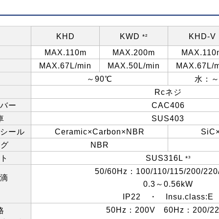
KHD
KWD
KHD-V
*²
MAX.110m
MAX.200m
MAX.110
MAX.67L/min
MAX.50L/min
MAX.67L/m
～
90
℃
水：
Rc
ネジ
バー
CAC406
車
SUS403
シール
Ceramic×Carbon×NBR
SiC
ング
NBR
ト
SUS316L
*³
50/60Hz
：
100/110/115/200/22
滴
0.3
～
0.56kW
）
IP22
・
Insu.class:E
50Hz
：
200V
60Hz
：
200/2
格