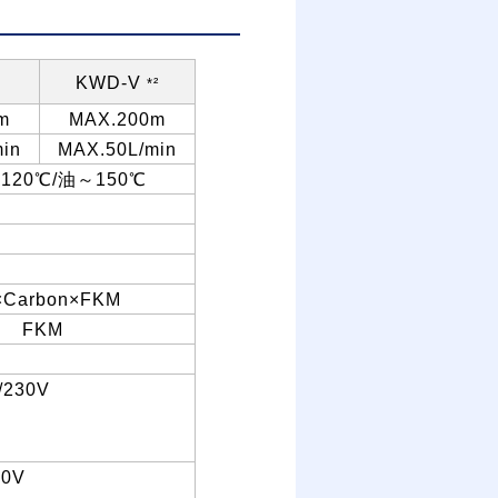
KWD-V
*²
m
MAX.200m
in
MAX.50L/min
～
120
℃
/
油～
150
℃
×Carbon×FKM
FKM
0/230V
20V