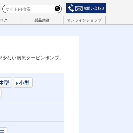
ログ
製品動画
オンラインショップ
が少ない渦流タービンポンプ。
体型
小型
圧