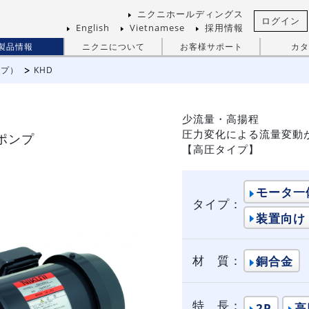
ニクニホールディングス
ログイン
English
Vietnamese
採用情報
製品情報
ニクニについて
お客様サポート
カタ
ンプ）
KHD
少流量・高揚程
圧力変化による流量変動
ポンプ
【高圧タイプ】
モータ一
タイプ：
装置向け
材 質：
銅合金
特 長：
2P
高