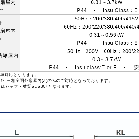
扇屋内
0.31
～
3.7kW
IP44
・
Insu.Class
：
E
*¹
50Hz
：
200/380/400/415V
圧
60Hz
：
200/220/380/400/440/
扇屋内
0.31
～
0.56kW
）
IP44
・
Insu.Class
：
E
50Hz
：
200V
60Hz
：
200/2
防爆屋内
0.3
～
3.7kW
）
IP44
・
Insu.class:E or F
・
効率対応となります。
定格
三相全閉外扇屋内
(Z)
のみのご対応となっております。
タはシャフト材質
SUS304
となります。