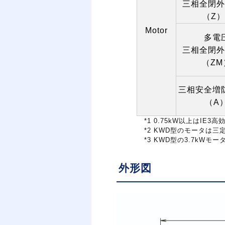
三相全閉外
（
Z
）
Motor
多電
三相全閉外
（
ZM
三相安全増
（
A
*1 0.75kW
以上は
IE3
高
*2 KWD
型のモータは三
*3 KWD
型の
3.7kW
モー
外形図