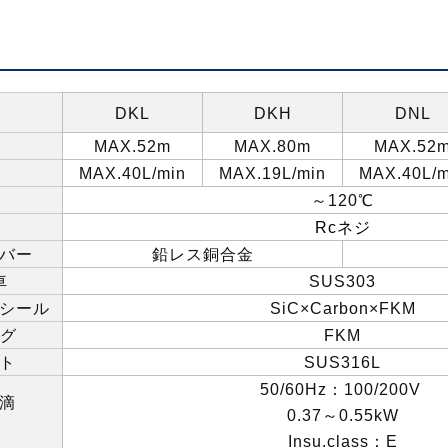
DKL
DKH
DNL
MAX.52m
MAX.80m
MAX.52
MAX.40L/min
MAX.19L/min
MAX.40L/m
～
120
℃
Rc
ネジ
バー
鉛レス銅合金
車
SUS303
シール
SiC×Carbon×FKM
グ
FKM
ト
SUS316L
50/60Hz
：
100/200V
滴
0.37
～
0.55kW
）
Insu.class
：
E