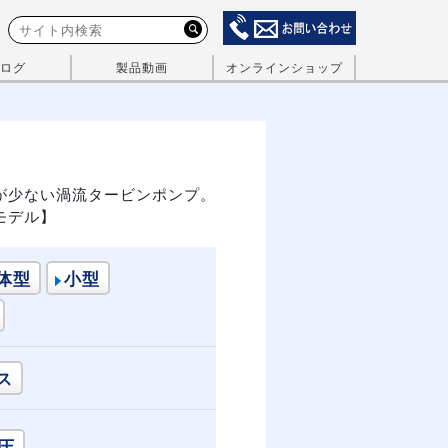
ログ
製品動画
オンラインショップ
が少ない渦流タービンポンプ。
モデル】
体型
小型
ス
圧