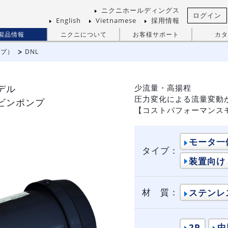
ニクニホールディングス
ログイン
English
Vietnamese
採用情報
製品情報
ニクニについて
お客様サポート
カタ
ンプ）
DNL
デル
少流量・高揚程
圧力変化による流量変動
ビンポンプ
【コストパフォーマンス
モータ一
タイプ：
装置向け
材 質：
ステンレ
2P
中