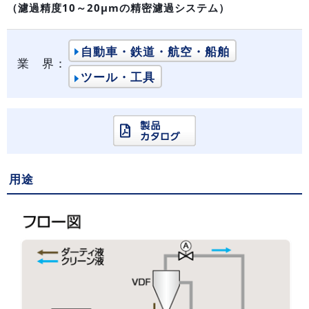
（濾過精度10～20μmの精密濾過システム）
自動車・鉄道・航空・船舶
業 界：
ツール・工具
用途