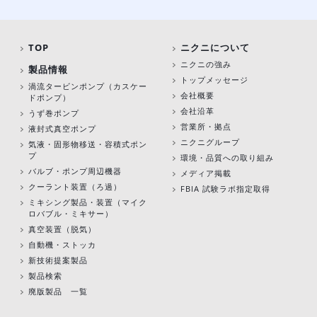
TOP
ニクニについて
ニクニの強み
製品情報
トップメッセージ
渦流タービンポンプ
（カスケー
会社概要
ドポンプ）
会社沿革
うず巻ポンプ
営業所・拠点
液封式真空ポンプ
ニクニグループ
気液・固形物移送・容積式ポン
プ
環境・品質への取り組み
バルブ・ポンプ周辺機器
メディア掲載
クーラント装置（ろ過）
FBIA 試験ラボ指定取得
ミキシング製品・装置（マイク
ロバブル・ミキサー）
真空装置（脱気）
自動機・ストッカ
新技術提案製品
製品検索
廃版製品 一覧