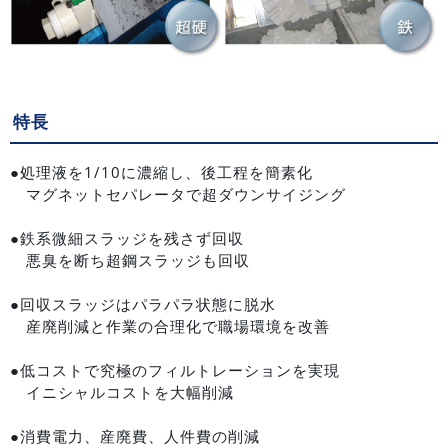
特長
●処理液を1/10に濃縮し、後工程を簡素化
マグネットセパレータで超ダウンサイジング
●鉄系微細スラッジを残さず回収
悪臭を断ち超鋼スラッジも回収
●回収スラッジはパラパラ状態に脱水
産廃削減と作業の合理化で職場環境を改善
●低コストで究極のフィルトレーションを実現
イニシャルコストを大幅削減
●消費電力、産廃費、人件費の削減