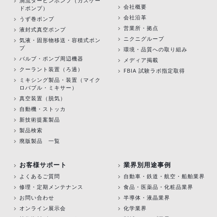
渦流タービンポンプ
（カスケー
会社概要
ドポンプ）
会社沿革
うず巻ポンプ
営業所・拠点
液封式真空ポンプ
ニクニグループ
気液・固形物移送・容積式ポン
プ
環境・品質への取り組み
バルブ・ポンプ周辺機器
メディア掲載
クーラント装置（ろ過）
FBIA 試験ラボ指定取得
ミキシング製品・装置（マイク
ロバブル・ミキサー）
真空装置（脱気）
自動機・ストッカ
新技術提案製品
製品検索
廃版製品 一覧
お客様サポート
業界別用途事例
よくあるご質問
自動車・鉄道・航空・船舶業界
修理・定期メンテナンス
食品・医薬品・化粧品業界
お問い合わせ
半導体・液晶業界
オンライン展示会
化学業界