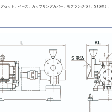
ングセット、ベース、カップリングカバー、相フランジ
(ST
、
STS
型）、