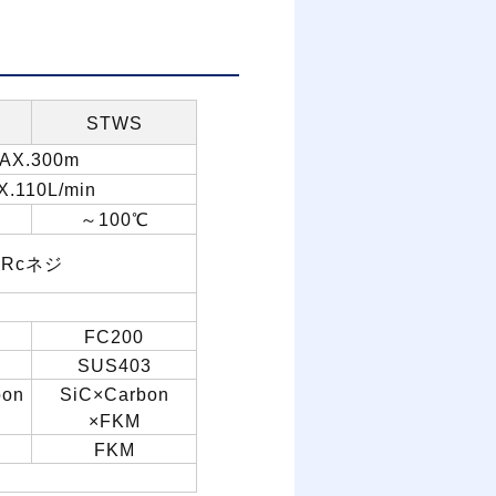
STWS
AX.300m
.110L/min
～
100
℃
Rc
ネジ
FC200
SUS403
bon
SiC×Carbon
×FKM
FKM