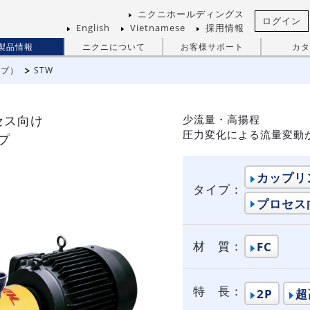
ニクニホールディングス
ログイン
English
Vietnamese
採用情報
製品情報
ニクニについて
お客様サポート
カタ
ンプ）
STW
セス向け
少流量・高揚程
圧力変化による流量変動
プ
カップリ
タイプ：
プロセス
材 質：
FC
特 長：
2P
超