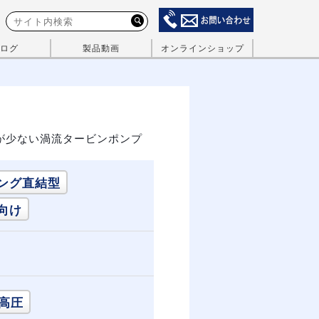
ログ
製品動画
オンラインショップ
が少ない渦流タービンポンプ
ング直結型
向け
高圧