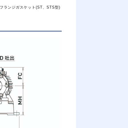
フランジガスケット
(ST
、
STS
型
)