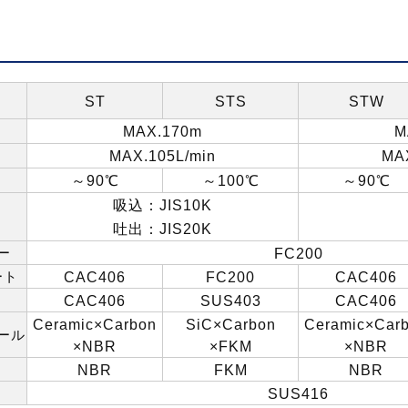
ST
STS
STW
MAX.170m
M
MAX.105L/min
MAX
～
90
℃
～
100
℃
～
90
℃
吸込：
JIS10K
吐出：
JIS20K
ー
FC200
ート
CAC406
FC200
CAC406
CAC406
SUS403
CAC406
Ceramic×Carbon
SiC×Carbon
Ceramic×Car
ール
×NBR
×FKM
×NBR
NBR
FKM
NBR
SUS416