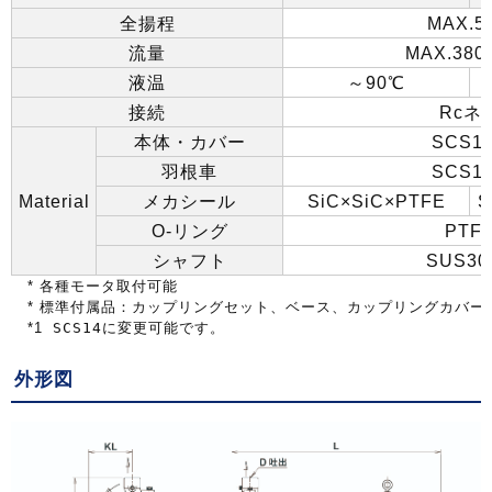
全揚程
MAX.5
流量
MAX.380L
液温
～
90
℃
接続
Rc
ネ
本体・カバー
SCS13
羽根車
SCS13
Material
メカシール
SiC×SiC×PTFE
S
O-
リング
PTF
シャフト
SUS304
*
各種モータ取付可能
*
標準付属品：カップリングセット、ベース、カップリングカバー
*1
SCS14に変更可能です。
外形図