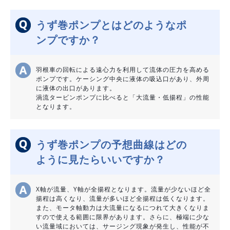
うず巻ポンプとはどのようなポ
ンプですか？
羽根車の回転による遠心力を利用して流体の圧力を高める
ポンプです。ケーシング中央に液体の吸込口があり、外周
に液体の出口があります。
渦流タービンポンプに比べると「大流量・低揚程」の性能
となります。
うず巻ポンプの予想曲線はどの
ように見たらいいですか？
X軸が流量、Y軸が全揚程となります。流量が少ないほど全
揚程は高くなり、流量が多いほど全揚程は低くなります。
また、モータ軸動力は大流量になるにつれて大きくなりま
すので使える範囲に限界があります。さらに、極端に少な
い流量域においては、サージング現象が発生し、性能が不