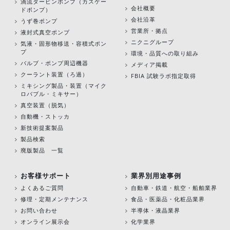
渦流タービンポンプ
（カスケー
会社概要
ドポンプ）
会社沿革
うず巻ポンプ
営業所・拠点
液封式真空ポンプ
ニクニグループ
気液・固形物移送・容積式ポン
プ
環境・品質への取り組み
バルブ・ポンプ周辺機器
メディア掲載
クーラント装置（ろ過）
FBIA 試験ラボ指定取得
ミキシング製品・装置（マイク
ロバブル・ミキサー）
真空装置（脱気）
自動機・ストッカ
新技術提案製品
製品検索
廃版製品 一覧
お客様サポート
業界別用途事例
よくあるご質問
自動車・鉄道・航空・船舶業界
修理・定期メンテナンス
食品・医薬品・化粧品業界
お問い合わせ
半導体・液晶業界
オンライン展示会
化学業界