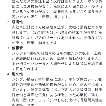
含んだガスの移送も全く支障はありません。ポンプ内
部には金属接触がなく、液膜により完全にシールされ
ているためモレがなく、爆発性のあるガスや腐食性の
高いガスの吸引・圧縮に適します。
経済性
高効率設計により経済性を追求、大幅に消費動力を削
減します。（2作動型に比べ30％の省エネが可能）液
封構造によりガスのリークはありません。高価なガス
の圧送、圧縮に効果的です。
低騒音
シャフト1回転で羽根車のセルの数だけの吸引・圧縮
が連続的に行われるため、脈動・振動がありません。
また消音セパレータとの組合せにより騒音は極めて低
く押えられます。
耐久性
シンプル構造と堅牢構造に加え、ポンプ内にシール部
以外の摺動部や機械的接触がないため、耐久性に優れ
ています。側気口構造（ボンプ内のガス吸引口、吐出
口が軸と垂直な位置にある構造）のため磨耗に強く、
内気口型（ナッシュ式）のものに比べて長期間高性能
を維持します。