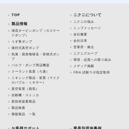
TOP
ニクニについて
ニクニの強み
製品情報
トップメッセージ
渦流タービンポンプ
（カスケー
会社概要
ドポンプ）
会社沿革
うず巻ポンプ
営業所・拠点
液封式真空ポンプ
ニクニグループ
気液・固形物移送・容積式ポン
プ
環境・品質への取り組み
バルブ・ポンプ周辺機器
メディア掲載
クーラント装置（ろ過）
FBIA 試験ラボ指定取得
ミキシング製品・装置（マイク
ロバブル・ミキサー）
真空装置（脱気）
自動機・ストッカ
新技術提案製品
製品検索
廃版製品 一覧
お客様サポート
業界別用途事例