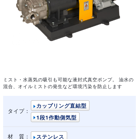
ミスト・水蒸気の吸引も可能な液封式真空ポンプ。 油水の
混合、オイルミストの発生など環境汚染を防止します
カップリング直結型
タイプ：
1段1作動側気型
材 質：
ステンレス