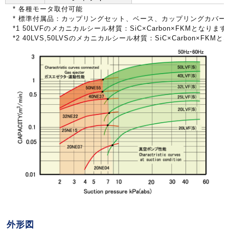
*
各種モータ取付可能
*
標準付属品：カップリングセット、ベース、カップリングカバー
*1 50LVF
のメカニカルシール材質：
SiC×Carbon×FKM
となります
*2 40LVS,50LVS
のメカニカルシール材質：
SiC×Carbon×FKM
と
外形図