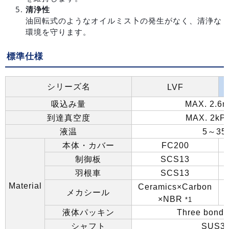
清浄性
油回転式のようなオイルミス卜の発生がなく、清浄な
環境を守ります。
標準仕様
シリーズ名
LVF
吸込み量
MAX. 2.6m
到達真空度
MAX. 2kPa
液温
5
～
35
本体・カバー
FC200
制御板
SCS13
羽根車
SCS13
Material
Ceramics×Carbon
メカシール
×NBR
*1
液体パッキン
Three bond 
シャフト
SUS3