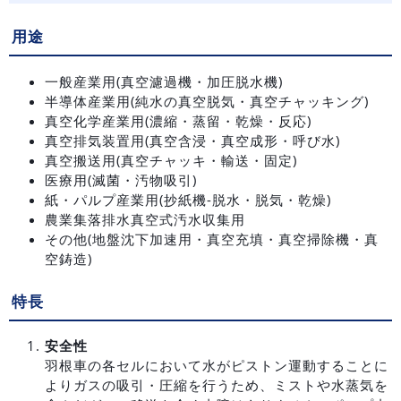
用途
一般産業用(真空濾過機・加圧脱水機)
半導体産業用(純水の真空脱気・真空チャッキング)
真空化学産業用(濃縮・蒸留・乾燥・反応)
真空排気装置用(真空含浸・真空成形・呼び水)
真空搬送用(真空チャッキ・輸送・固定)
医療用(滅菌・汚物吸引)
紙・パルプ産業用(抄紙機-脱水・脱気・乾燥)
農業集落排水真空式汚水収集用
その他(地盤沈下加速用・真空充填・真空掃除機・真
空鋳造)
特長
安全性
羽根車の各セルにおいて水がピストン運動することに
よりガスの吸引・圧縮を行うため、ミストや水蒸気を