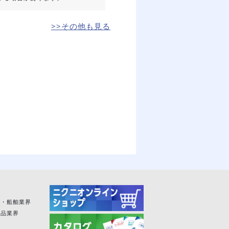
>>その他も見る
空・船舶業界
粧品業界