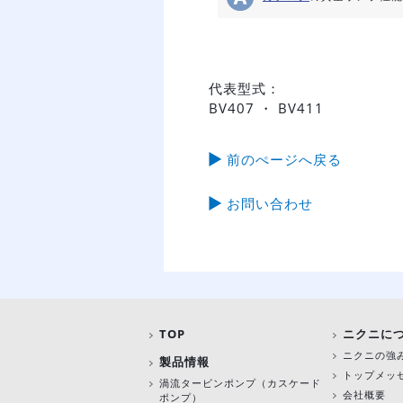
代表型式：
BV407 ・ BV411
前のぺージへ戻る
お問い合わせ
TOP
ニクニに
ニクニの強
製品情報
トップメッ
渦流タービンポンプ
（カスケード
会社概要
ポンプ）