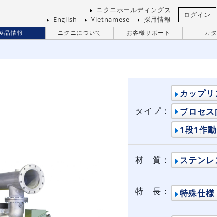
ニクニホールディングス
ログイン
English
Vietnamese
採用情報
製品情報
ニクニについて
お客様サポート
カタ
カップリ
タイプ：
プロセス
1段1作
材 質：
ステンレ
特 長：
特殊仕様