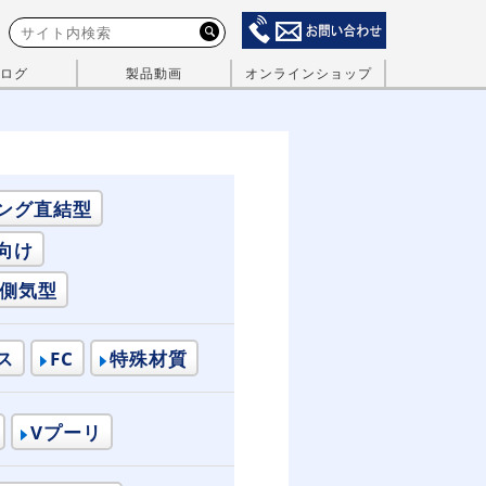
ログ
製品動画
オンラインショップ
ング直結型
向け
動側気型
ス
FC
特殊材質
Vプーリ