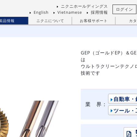
ニクニホールディングス
ログイン
English
Vietnamese
採用情報
製品情報
ニクニについて
お客様サポート
カタ
GEP（ゴールドEP）＆G
は
ウルトラクリーンテクノ
技術です
自動車・
業 界：
ツール・