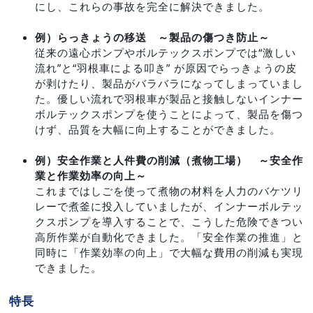
にし、これらの事故を完全に解決できました。
例）らっきょうの移送 ～製品の傷つき防止～
従来の遠心ポンプやボルテックスポンプでは“激しい
流れ”と“羽根車による叩き” が原因でらっきょうの皮
が剥けたり、製品がバラバラになってしまっていまし
た。優しい流れで羽根車が製品と接触しないインナー
ボルテックスポンプを使うことによって、製品を傷つ
けず、品質を大幅に向上することができました。
例）安全作業と人件費の削減（煮物工場） ～安全作
業と作業効率の向上～
これまではしごを使って煮物の材料を人力のバケツリ
レーで煮釜に投入していましたが、インナーボルテッ
クスポンプを導入することで、こうした危険できつい
高所作業が自動化できました。「安全作業の推進」と
同時に「作業効率の向上」で大幅な費用の削減も実現
できました。
特長