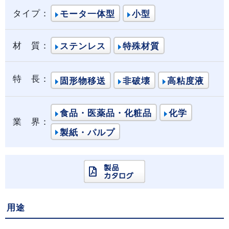
タイプ：
モータ一体型
小型
材 質：
ステンレス
特殊材質
特 長：
固形物移送
非破壊
高粘度液
食品・医薬品・化粧品
化学
業 界：
製紙・パルプ
用途