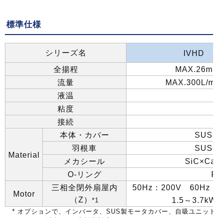
標準仕様
シリーズ名
IVHD
全揚程
MAX.26m
流量
MAX.300L/mi
液温
粘度
接続
本体・カバー
SUS3
羽根車
SUS3
Material
メカシール
SiC×Ca
O-
リング
F
三相全閉外扇屋内
50Hz
：
200V
60Hz
Motor
（
Z
）
1.5
～
3.7kW
*1
*
オプションで、インバータ、
SUS
製モータカバー、自吸ユニット