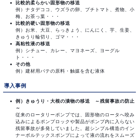
比較的柔らかい固形物の移送
例）ナタデココ、ウズラの卵、プチトマト、煮物、小
梅、お茶っ葉・・・
比較的硬い固形物の移送
例）お米、大豆、らっきょう、にんにく、芋、生姜、
きゅうり輪切り、ゴマ・・・
高粘性液の移送
例）シチュー、カレー、マヨネーズ、ヨーグル
ト・・・
その他
例）建材用パテの原料・触媒を含む液体
導入事例
例）きゅうり・大根の漬物の移送 ～残留事故の防止
～
従来のロータリーポンプでは、固形物のロータへ咬み
込みによるポンプロックや製品がポンプ内に入らない
残留事故が多発していました。超シンプル構造のイン
ナーボルテックスポンプによって液の流れをスムーズ