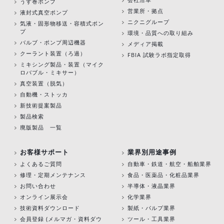
うず巻ポンプ
営業所・拠点
液封式真空ポンプ
ニクニグループ
気液・固形物移送・容積式ポン
プ
環境・品質への取り組み
バルブ・ポンプ周辺機器
メディア掲載
クーラント装置（ろ過）
FBIA 試験ラボ指定取得
ミキシング製品・装置（マイク
ロバブル・ミキサー）
真空装置（脱気）
自動機・ストッカ
新技術提案製品
製品検索
廃版製品 一覧
お客様サポート
業界別用途事例
よくあるご質問
自動車・鉄道・航空・船舶業界
修理・定期メンテナンス
食品・医薬品・化粧品業界
お問い合わせ
半導体・液晶業界
オンライン展示会
化学業界
技術資料ダウンロード
製紙・パルプ業界
会員登録 (メルマガ・資料ダウ
ツール・工具業界