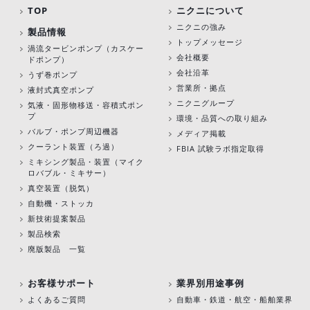
TOP
ニクニについて
ニクニの強み
製品情報
トップメッセージ
渦流タービンポンプ
（カスケー
会社概要
ドポンプ）
会社沿革
うず巻ポンプ
営業所・拠点
液封式真空ポンプ
ニクニグループ
気液・固形物移送・容積式ポン
プ
環境・品質への取り組み
バルブ・ポンプ周辺機器
メディア掲載
クーラント装置（ろ過）
FBIA 試験ラボ指定取得
ミキシング製品・装置（マイク
ロバブル・ミキサー）
真空装置（脱気）
自動機・ストッカ
新技術提案製品
製品検索
廃版製品 一覧
お客様サポート
業界別用途事例
よくあるご質問
自動車・鉄道・航空・船舶業界