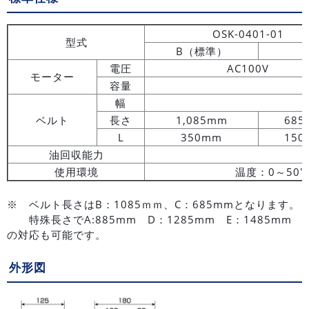
OSK-0401-01
型式
B（標準）
C
電圧
AC100V
モーター
容量
幅
ベルト
長さ
1,085mm
685
L
350mm
150
油回収能力
使用環境
温度：0～50
※ ベルト長さはB：1085ｍｍ、C：685mmとなります。
特殊長さでA:885mm D：1285mm E：1485mm
の対応も可能です。
外形図