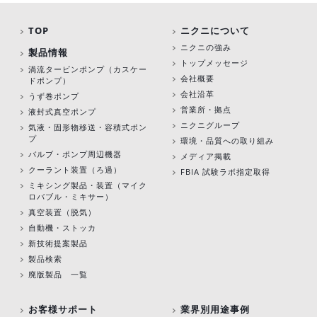
TOP
ニクニについて
ニクニの強み
製品情報
トップメッセージ
渦流タービンポンプ
（カスケー
会社概要
ドポンプ）
会社沿革
うず巻ポンプ
営業所・拠点
液封式真空ポンプ
ニクニグループ
気液・固形物移送・容積式ポン
プ
環境・品質への取り組み
バルブ・ポンプ周辺機器
メディア掲載
クーラント装置（ろ過）
FBIA 試験ラボ指定取得
ミキシング製品・装置（マイク
ロバブル・ミキサー）
真空装置（脱気）
自動機・ストッカ
新技術提案製品
製品検索
廃版製品 一覧
お客様サポート
業界別用途事例