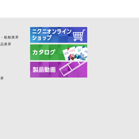
空・船舶業界
粧品業界
業界
界