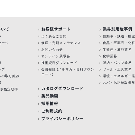
ついて
お客様サポート
業界別用途事例
み
よくあるご質問
自動車・鉄道・航
セージ
修理・定期メンテナンス
食品・医薬品・化
お問い合わせ
半導体・液晶業界
オンライン展示会
化学業界
点
技術資料ダウンロード
製紙・パルプ業界
ープ
会員登録 (メルマガ・資料ダウン
ツール・工具業界
ロード)
への取り組み
環境・エネルギー
載
スパ・温浴施設業
カタログダウンロード
験ラボ指定取得
製品動画
採用情報
ご利用規約
プライバシーポリシー