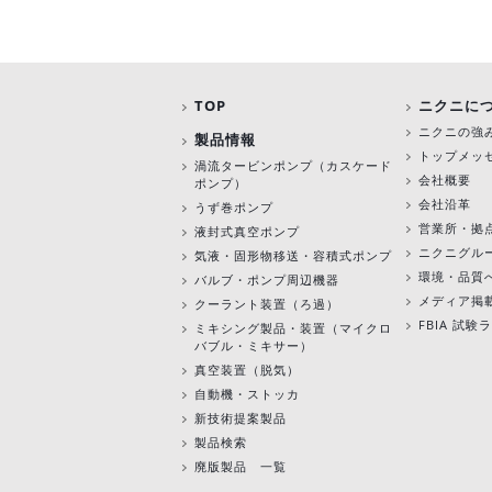
TOP
ニクニに
ニクニの強
製品情報
トップメッ
渦流タービンポンプ
（カスケード
会社概要
ポンプ）
会社沿革
うず巻ポンプ
営業所・拠
液封式真空ポンプ
ニクニグル
気液・固形物移送・容積式ポンプ
環境・品質
バルブ・ポンプ周辺機器
メディア掲
クーラント装置（ろ過）
FBIA 試
ミキシング製品・装置（マイクロ
バブル・ミキサー）
真空装置（脱気）
自動機・ストッカ
新技術提案製品
製品検索
廃版製品 一覧