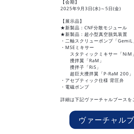
【会期】
2025年9月3日(水)～5日(金)
【展示品】
★新製品：CNF分散モジュール
★新製品：超小型真空脱気装置
・二軸スクリューポンプ「GemiL
・MSEミキサー
スタティックミキサー「NiM」
攪拌翼「RaM」
攪拌子「RiS」
超巨大攪拌翼「P-RaM 200」
・アセプティック仕様 背圧弁
・電磁ポンプ
詳細は下記ヴァーチャルブースを
ヴァーチャル