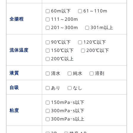
60m以下
61～110m
全揚程
111～200m
201～300m
301m以上
90℃以下
120℃以下
流体温度
150℃以下
200℃以下
200℃以上
液質
清水
純水
溶剤
自吸
あり
なし
150mPa･s以下
粘度
300mPa･s以下
300mPa･s以上