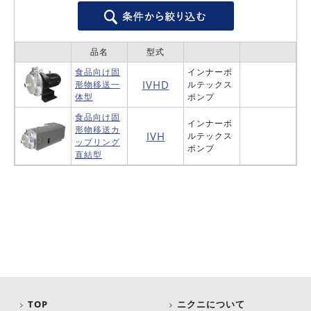
品名
型式
食品向け固
インナーボ
IVHD
形物移送
一
ルテックス
体型
ポンプ
食品向け固
インナーボ
形物移送
カ
IVH
ルテックス
ップリング
ポンプ
直結型
TOP
ニクニについて