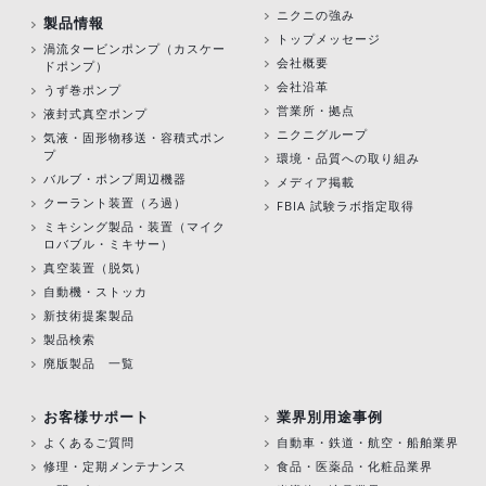
ニクニの強み
製品情報
トップメッセージ
渦流タービンポンプ
（カスケー
会社概要
ドポンプ）
会社沿革
うず巻ポンプ
営業所・拠点
液封式真空ポンプ
ニクニグループ
気液・固形物移送・容積式ポン
プ
環境・品質への取り組み
バルブ・ポンプ周辺機器
メディア掲載
クーラント装置（ろ過）
FBIA 試験ラボ指定取得
ミキシング製品・装置（マイク
ロバブル・ミキサー）
真空装置（脱気）
自動機・ストッカ
新技術提案製品
製品検索
廃版製品 一覧
お客様サポート
業界別用途事例
よくあるご質問
自動車・鉄道・航空・船舶業界
修理・定期メンテナンス
食品・医薬品・化粧品業界