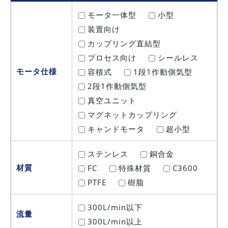
モータ一体型
小型
装置向け
カップリング直結型
プロセス向け
シールレス
モータ仕様
容積式
1段1作動側気型
2段1作動側気型
真空ユニット
マグネットカップリング
キャンドモータ
超小型
ステンレス
銅合金
材質
FC
特殊材質
C3600
PTFE
樹脂
300L/min以下
流量
300L/min以上