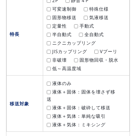
2P
静音４P
可変速制御
特殊仕様
固形物移送
気液移送
定量性
手動式
特長
半自動式
全自動式
ニクニカップリング
JISカップリング
Vプーリ
非破壊
固形物回収・脱水
低～高温度域
液体のみ
液体＋固体：固体を壊さず移
送
移送対象
液体＋固体：破砕して移送
液体＋気体：単純な吸引
液体＋気体：ミキシング