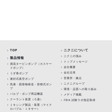
TOP
ニクニについて
ニクニの強み
製品情報
トップメッセージ
渦流タービンポンプ
（カスケー
会社概要
ドポンプ）
会社沿革
うず巻ポンプ
営業所・拠点
液封式真空ポンプ
ニクニグループ
気液・固形物移送・容積式ポン
プ
環境・品質への取り組み
バルブ・ポンプ周辺機器
メディア掲載
クーラント装置（ろ過）
FBIA 試験ラボ指定取得
ミキシング製品・装置（マイク
ロバブル・ミキサー）