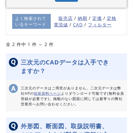
販売店
/
納期
/
定価
/
定格
よく検索されて
いるキーワード
電流値
/
C
AD
/
フィルター
全 2 件中 1 件 ～ 2 件
三次元のCADデータは入手でき
ますか？
三次元のデータはご用意がありません。二次元データは弊
社HPの
技術資料ページ
よりダウンロード可能です(無料会員
登録が必要です)。掲載のない図面に関しては最寄りの弊社
営業所へお問い合わせください。
外形図、断面図、取扱説明書、