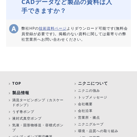
CADデータなど製品の資料は入
手できますか？
弊社HPの
技術資料ページ
よりダウンロード可能です(無料会
員登録が必要です)。掲載のない資料に関しては最寄りの弊
社営業所へお問い合わせください。
TOP
ニクニについて
ニクニの強み
製品情報
トップメッセージ
渦流タービンポンプ
（カスケー
会社概要
ドポンプ）
会社沿革
うず巻ポンプ
営業所・拠点
液封式真空ポンプ
ニクニグループ
気液・固形物移送・容積式ポン
プ
環境・品質への取り組み
バルブ・ポンプ周辺機器