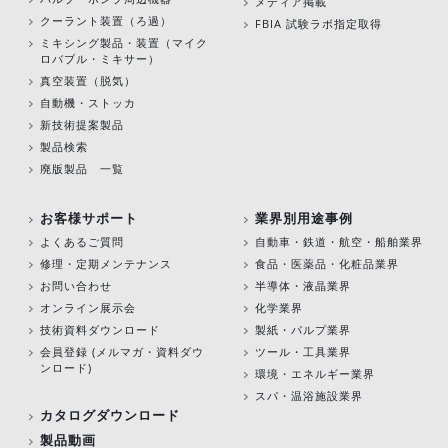
メディア掲載
クーラント装置（ろ過）
FBIA 試験ラボ指定取得
ミキシング製品・装置（マイク
ロバブル・ミキサー）
真空装置（脱気）
自動機・ストッカ
新技術提案製品
製品検索
廃版製品 一覧
お客様サポート
業界別用途事例
よくあるご質問
自動車・鉄道・航空・船舶業界
修理・定期メンテナンス
食品・医薬品・化粧品業界
お問い合わせ
半導体・液晶業界
オンライン展示会
化学業界
技術資料ダウンロード
製紙・パルプ業界
会員登録 (メルマガ・資料ダウ
ツール・工具業界
ンロード)
環境・エネルギー業界
スパ・温浴施設業界
カタログダウンロード
製品動画