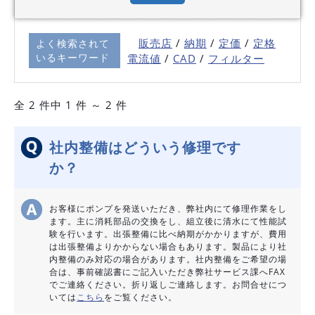
販売店
/
納期
/
定価
/
定格
よく検索されて
いるキーワード
電流値
/
C
AD
/
フィルター
全 2 件中 1 件 ～ 2 件
社内整備はどういう修理です
か？
お客様にポンプを発送いただき、弊社内にて修理作業をし
ます。主に消耗部品の交換をし、組立後に清水にて性能試
験を行います。出張整備に比べ納期がかかりますが、費用
は出張整備よりかからない場合もあります。製品により社
内整備のみ対応の場合があります。社内整備をご希望の場
合は、事前確認書にご記入いただき弊社サービス課へFAX
でご連絡ください。折り返しご連絡します。お問合せにつ
いては
こちら
をご覧ください。