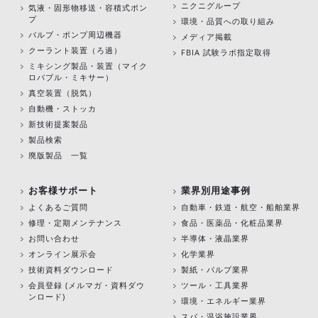
ニクニグループ
気液・固形物移送・容積式ポン
プ
環境・品質への取り組み
バルブ・ポンプ周辺機器
メディア掲載
クーラント装置（ろ過）
FBIA 試験ラボ指定取得
ミキシング製品・装置（マイク
ロバブル・ミキサー）
真空装置（脱気）
自動機・ストッカ
新技術提案製品
製品検索
廃版製品 一覧
お客様サポート
業界別用途事例
よくあるご質問
自動車・鉄道・航空・船舶業界
修理・定期メンテナンス
食品・医薬品・化粧品業界
お問い合わせ
半導体・液晶業界
オンライン展示会
化学業界
技術資料ダウンロード
製紙・パルプ業界
会員登録 (メルマガ・資料ダウ
ツール・工具業界
ンロード)
環境・エネルギー業界
スパ・温浴施設業界