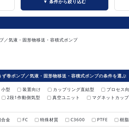
▼ 条件から絞り込む
プ／気液・固形物移送・容積式ポンプ
うず巻ポンプ／気液・固形物移送・容積式ポンプの条件を選ぶ
小型
装置向け
カップリング直結型
プロセス
2段1作動側気型
真空ユニット
マグネットカップ
銅合金
FC
特殊材質
C3600
PTFE
樹脂