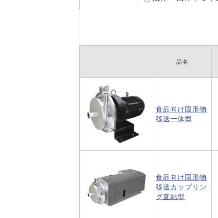
品名
食品向け固形物
移送
一体型
食品向け固形物
移送
カップリン
グ直結型