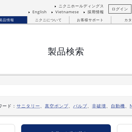
ニクニホールディングス
ログイン
English
Vietnamese
採用情報
製品情報
ニクニについて
お客様サポート
カタ
製品検索
ワード：
サニタリー
、
真空ポンプ
、
バルブ
、
非破壊
、
自動機
、