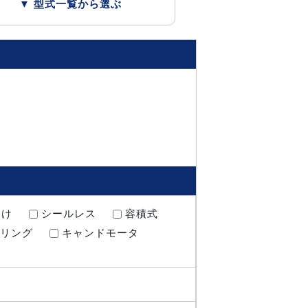
▼ 型式一覧から選ぶ
向け
シールレス
容積式
リング
キャンドモータ