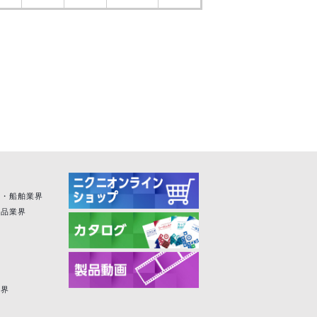
空・船舶業界
粧品業界
業界
界