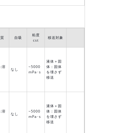
粘度
液質
自吸
移送対象
cst
液体＋固
:溶
~5000
体：固体
なし
mPa･s
を壊さず
移送
液体＋固
:溶
~5000
体：固体
なし
mPa･s
を壊さず
移送