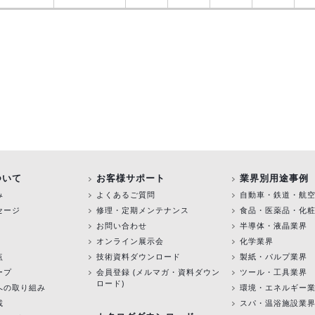
ついて
お客様サポート
業界別用途事例
み
よくあるご質問
自動車・鉄道・航
セージ
修理・定期メンテナンス
食品・医薬品・化
お問い合わせ
半導体・液晶業界
オンライン展示会
化学業界
点
技術資料ダウンロード
製紙・パルプ業界
ープ
会員登録 (メルマガ・資料ダウン
ツール・工具業界
ロード)
への取り組み
環境・エネルギー
載
スパ・温浴施設業