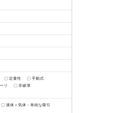
定量性
手動式
ーリ
非破壊
液体＋気体：単純な吸引