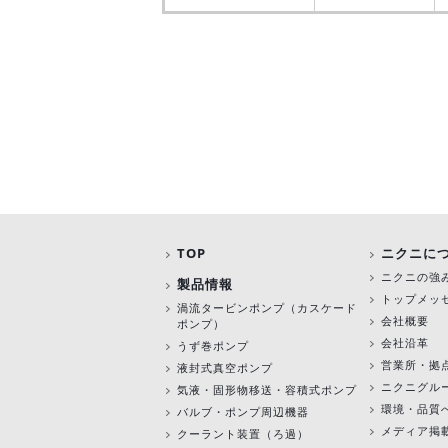
TOP
ニクニに
ニクニの強
製品情報
トップメッ
渦流タービンポンプ
（カスケード
会社概要
ポンプ）
会社沿革
うず巻ポンプ
営業所・拠
液封式真空ポンプ
ニクニグル
気液・固形物移送・容積式ポンプ
環境・品質
バルブ・ポンプ周辺機器
メディア掲
クーラント装置（ろ過）