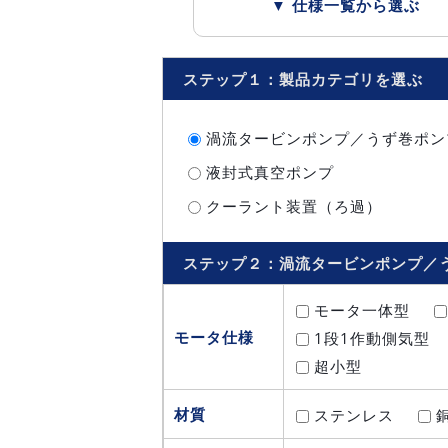
▼ 仕様一覧から選ぶ
ステップ１：製品カテゴリを選ぶ
渦流タービンポンプ／うず巻ポン
液封式真空ポンプ
クーラント装置（ろ過）
ステップ２：渦流タービンポンプ／
モータ一体型
モータ仕様
1段1作動側気型
超小型
材質
ステンレス