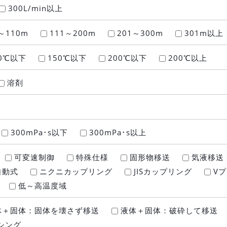
300L/min以上
～110m
111～200m
201～300m
301m以上
0℃以下
150℃以下
200℃以下
200℃以上
溶剤
300mPa･s以下
300mPa･s以上
可変速制御
特殊仕様
固形物移送
気液移送
自動式
ニクニカップリング
JISカップリング
Vプ
低～高温度域
＋固体：固体を壊さず移送
液体＋固体：破砕して移送
シング