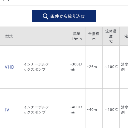
流体温
流量
全揚程
型式
度
L/min
m
℃
インナーボルテ
~300L/
清水
IVHD
~26m
～100℃
ックスポンプ
min
剤
インナーボルテ
~400L/
清水
IVH
~40m
～100℃
ックスポンプ
min
剤