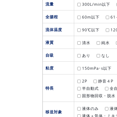
流量
300L/min以下
全揚程
60m以下
61
流体温度
90℃以下
12
液質
清水
純水
自吸
あり
なし
粘度
150mPa･s以下
2P
静音４P
特長
半自動式
全
固形物回収・脱水
液体のみ
液体
移送対象
液体＋気体：ミキ